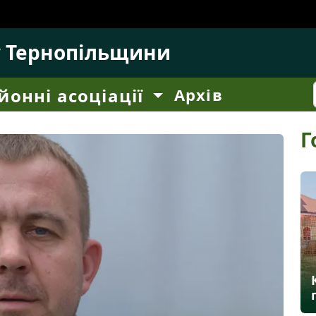
у Тернопільщини
йонні асоціації
Архів
Г