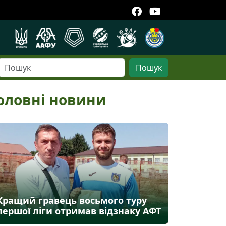
Пошук
оловні новини
Кращий гравець восьмого туру
першої ліги отримав відзнаку АФТ