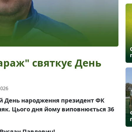
араж" святкує День
2026
вій День народження президент ФК
як. Цього дня йому виповнюється 36
Руслан Павлович!