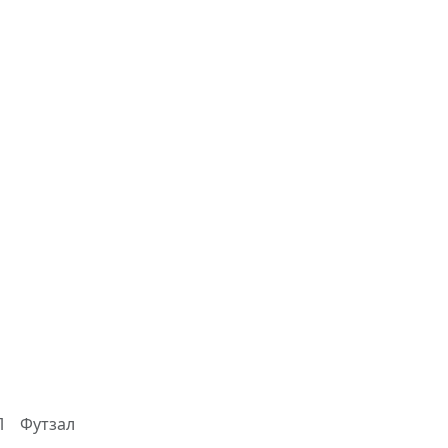
Л
Футзал