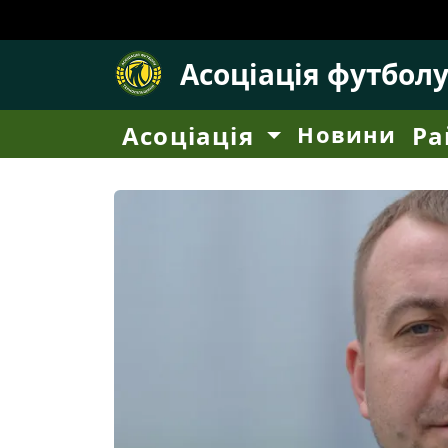
Асоціація футбол
Асоціація
Новини
Ра