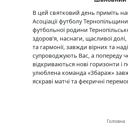
В цей святковий день приміть на
Асоціації футболу Тернопільщини, 
футбольної родини Тернопільсько
здоров’я, наснаги, щасливої долі
та гармонії, завжди вірних та над
супроводжують Вас, а попереду ч
відкриваються нові горизонти і 
улюблена команда «Збараж» завж
яскраві матчі та феєричні перемог
Головна