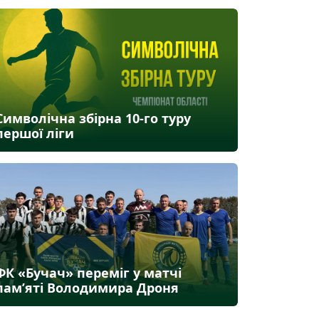
Символічна збірна 10-го туру
першої ліги
ФК «Бучач» переміг у матчі
пам’яті Володимира Дроня