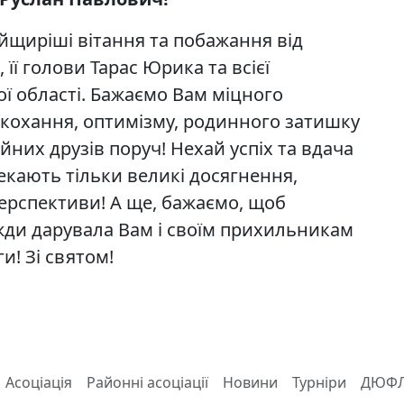
йщиріші вітання та побажання від
її голови Тарас Юрика та всієї
ї області. Бажаємо Вам міцного
, кохання, оптимізму, родинного затишку
ійних друзів поруч! Нехай успіх та вдача
екають тільки великі досягнення,
перспективи! А ще, бажаємо, щоб
ди дарувала Вам і своїм прихильникам
и! Зі святом!
Асоціація
Районні асоціації
Новини
Турніри
ДЮФ