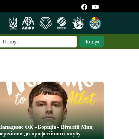
Пошук
Нападник ФК «Борщів» Віталій Миц
перейшов до професійного клубу