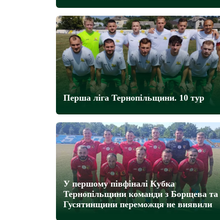
Перша ліга Тернопільщини. 10 тур
У першому півфіналі Кубка
Тернопільщини команди з Борщева та
Гусятинщини переможця не виявили