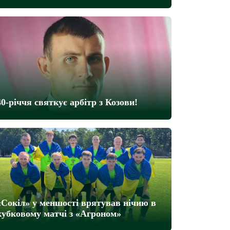
40-річчя святкує арбітр з Козови!
«Сокіл» у меншості врятував нічию в
кубковому матчі з «Агроном»