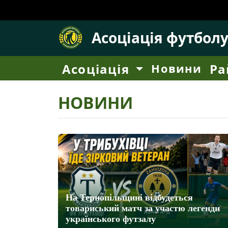
Асоціація футбол
Асоціація
Новини
Ра
НОВИНИ
На Тернопільщині відбудеться
товариський матч за участю легенди
українського футзалу