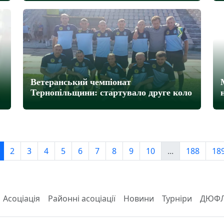
Ветеранський чемпіонат
Тернопільщини: стартувало друге коло
2
3
4
5
6
7
8
9
10
...
188
18
Асоціація
Районні асоціації
Новини
Турніри
ДЮФ