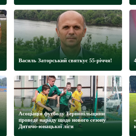
Василь Заторський святкує 55-річчя!
Асоціація футболу Тернопільщини
проведе нараду щодо нового сезону
Дитячо-юнацької ліги