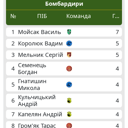
4
Бомбардири
№
ПІБ
Команда
Голи
3
3
1
Мойсак Василь
7
3
2
Королюк Вадим
5
3
Мельник Сергій
5
3
Семенець
4
4
Богдан
Гнатишин
5
4
Микола
Кульчицький
6
4
Андрій
7
Капелян Андрій
4
8
Гром'як Тарас
4