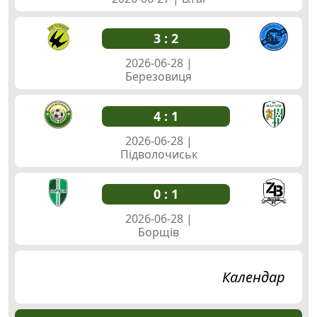
3 : 2
2026-06-28 |
Березовиця
4 : 1
2026-06-28 |
Підволочиськ
0 : 1
Голи
2026-06-28 |
Борщів
11
Календар
5