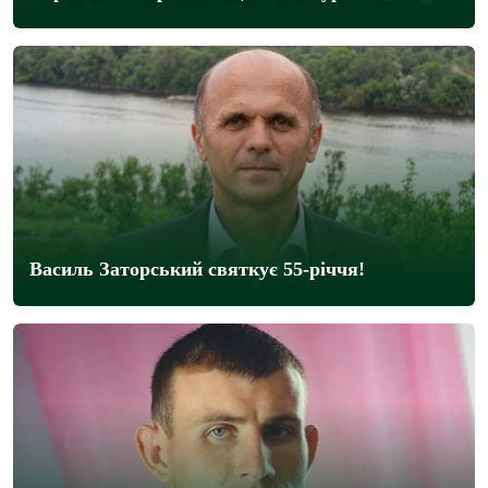
Василь Заторський святкує 55-річчя!