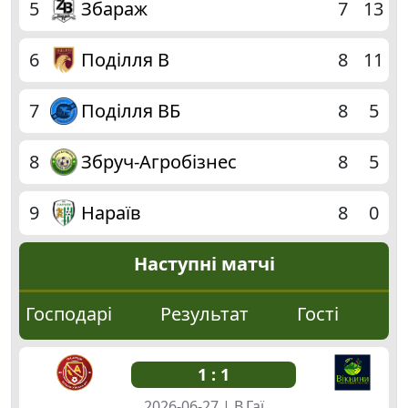
9
5
Збараж
7
13
7
6
Поділля В
8
11
0
7
Поділля ВБ
8
5
8
Збруч-Агробізнес
8
5
Г
9
Нараїв
8
0
Наступні матчі
Господарі
Результат
Гості
1 : 1
2026-06-27 | В.Гаї