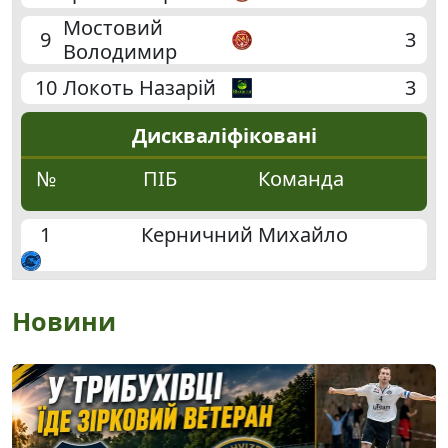
Мостовий
9
3
Володимир
10
Локоть Назарій
3
Дискваліфіковані
№
ПІБ
Команда
1
Керничний Михайло
Новини