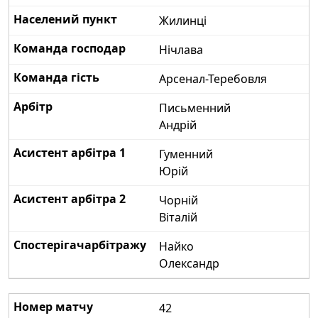
Жилинці
Нічлава
Арсенал-Теребовля
Письменний
Андрій
Гуменний
Юрій
Чорній
Віталій
Найко
Олександр
42