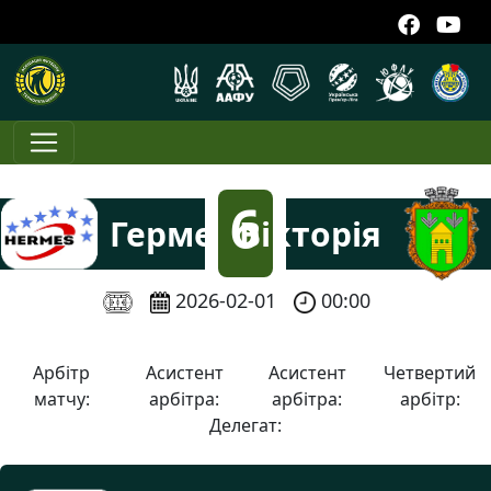
6
Гермес-7
Вікторія
:
2026-02-01
00:00
2
Арбітр
Асистент
Асистент
Четвертий
матчу:
арбітра:
арбітра:
арбітр:
Делегат: